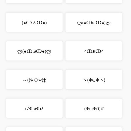
(๑ↀᆺↀ๑)
ლ(=ↀωↀ=)ლ
ლ(●ↀωↀ●)ლ
^ↀᴥↀ^
～((Φ◇Φ)‡
ヽ(ΦωΦヽ)
(ﾉΦωΦ)ﾉ
(ΦωΦσ)σ