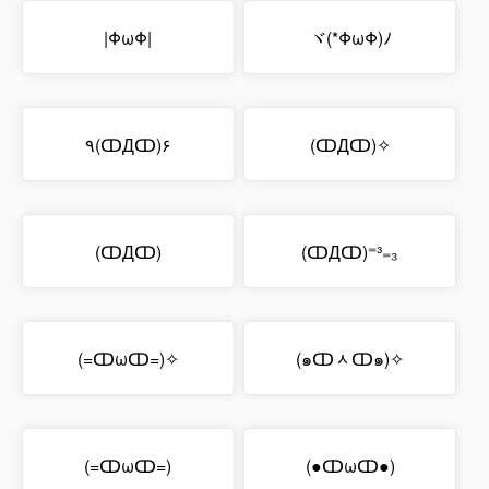
|ΦωΦ|
ヾ(*ΦωΦ)ﾉ
٩(ↀДↀ)۶
(ↀДↀ)✧
(ↀДↀ)
(ↀДↀ)⁼³₌₃
(=ↀωↀ=)✧
(๑ↀᆺↀ๑)✧
(=ↀωↀ=)
(●ↀωↀ●)