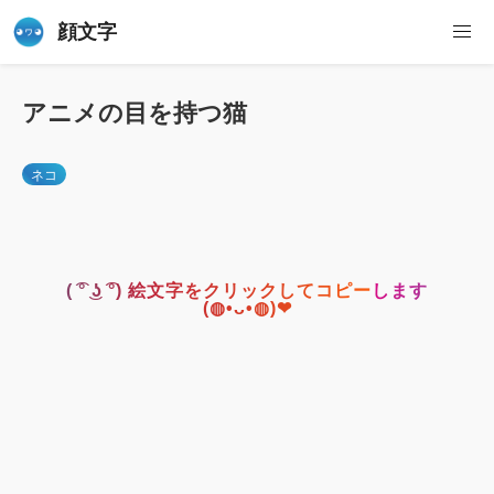
顔文字
アニメの目を持つ猫
ネコ
( ͡° ͜ʖ ͡°) 絵文字をクリックしてコピーします
(◍•ᴗ•◍)❤