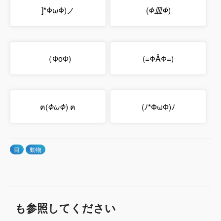
]*ΦωΦ)ノ
(
Φ皿Φ
)
（ФоФ)
(=ΦÅΦ=)
ฅ(
ΦωΦ
) ฅ
(ﾉ*ФωФ)ﾉ
目
動物
も参照してください