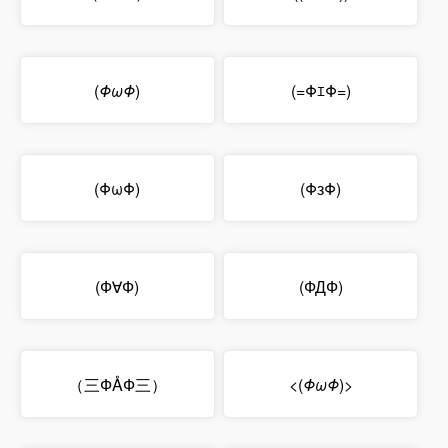
(
ΦωΦ
)
(=ΦｴΦ=)
(ΦωΦ)
(ΦзΦ)
(Ф∀Ф)
(ФДФ)
（三ФÅФ三）
<(
ΦωΦ
)>