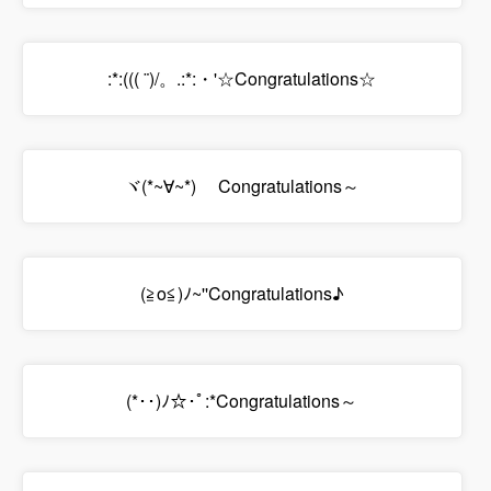
:*:((( ¨)/。.:*:・'☆Congratulations☆
ヾ(*~∀~*)ゞ Congratulations～
(≧o≦)ﾉ~''Congratulations♪
(*･･)ﾉ☆･ﾟ:*Congratulations～