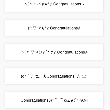
ヽ(〃＾-＾)/★*☆Congratulations～
(*^▽^)/★*☆Congratulations♪
ヽ(〃'▽'〃)ﾉ☆ﾟ'･:*☆Congratulations♪
(o^ｰﾟ)/'`*:;,｡･★Congratulationsｰ☆･:.,;*
Congratulations♪(*⌒ｰ⌒)o∠★:ﾟ*PAN!