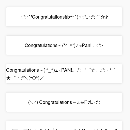
･:*:･ﾟ'Congratulations!(b^ｰﾟ)~･:*｡･:*:･ﾟ'☆♪
Congratulations～(*^ｰ^*)∠※Pan!!｡･:*:･
Congratulations～( ^_^)∠※PAN!。.*:・'゜☆。.:*:・'゜
★゜'・:*＼(^O^)／
(^｡^) Congratulations～∠※ﾎﾟﾝ!｡･:*: