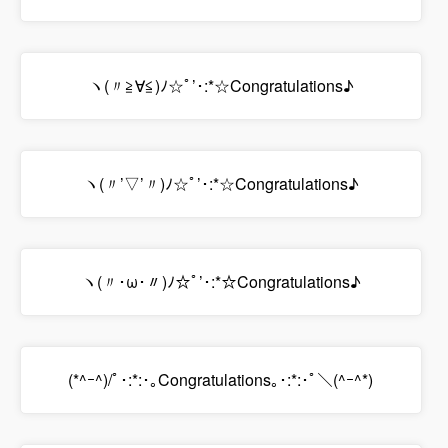
ヽ(〃≧∀≦)ﾉ☆ﾟ’･:*☆Congratulations♪
ヽ(〃’▽’〃)ﾉ☆ﾟ’･:*☆Congratulations♪
ヽ(〃･ω･〃)ﾉ☆ﾟ’･:*☆Congratulations♪
(*^ｰ^)/ﾟ･:*:･｡Congratulations｡･:*:･ﾟ＼(^ｰ^*)