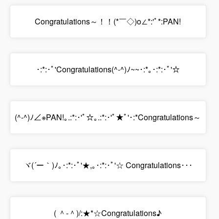
Congratulations～！！(*￣◇)o∠*:'ﾟ*:PAN!
･:*:･ﾟ'Congratulations(^-^)ﾉ~~･:*｡･:*:･ﾟ'☆
(^-^)ﾉ∠※PAN!｡.:*:･'ﾟ☆｡.:*:･'ﾟ★ﾟ'･:*Congratulations～
ヾ(´ー｀)ﾉ｡･:*:･ﾟ'★,｡･:*:･ﾟ'☆ Congratulations･･･
( ＾-＾)/:★*☆Congratulations♪