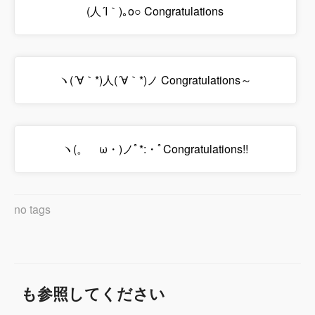
(人´I｀)｡o○ Congratulations
ヽ(´∀｀*)人(´∀｀*)ノ Congratulations～
ヽ(。ゝω・)ノﾟ*:・ﾟCongratulations!!
no tags
も参照してください