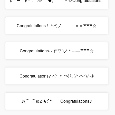
(/￣ー￣)/‥∵:*:☆*゜★。：：＊☆Congratulations!!
Congratulations！ ^-^)ノ －－－＝＝ΞΞΞ☆
Congratulations～ (*'▽')ノ＾---==ΞΞΞ☆
Congratulations♪ ﾍ(^･ｪ･^ﾍ)ミ(ﾉ^-ｪ-^)ﾉ~♪
♪(⌒ｰ⌒)o∠★:ﾟ*' Congratulations♪