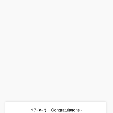
ヾ(*~∀~*)ゞ Congratulations~