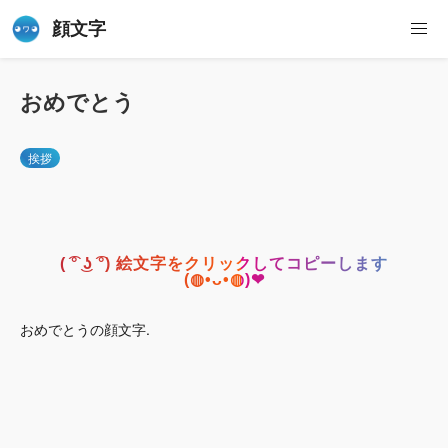
顔文字
おめでとう
挨拶
( ͡° ͜ʖ ͡°) 絵文字をクリックしてコピーします
(◍•ᴗ•◍)❤
おめでとうの顔文字.