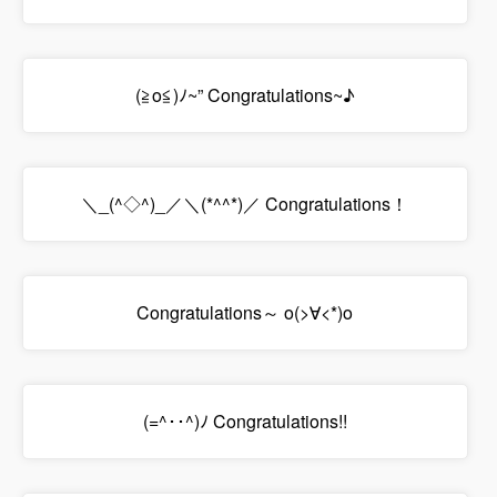
(≧o≦)ﾉ~” Congratulations~♪
＼_(^◇^)_／＼(*^^*)／ Congratulations！
Congratulations～ o(>∀<*)o
(=^･･^)ﾉ Congratulations!!