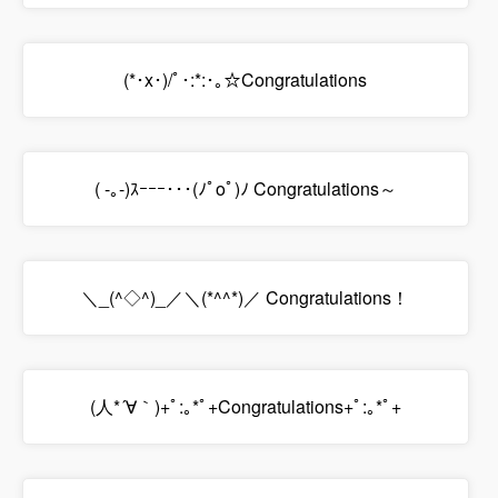
(*･x･)/ﾟ･:*:･｡☆Congratulations
( -｡-)ｽｰｰｰ･･･(ﾉﾟοﾟ)ﾉ Congratulations～
＼_(^◇^)_／＼(*^^*)／ Congratulations！
(人*´∀｀)+ﾟ:｡*ﾟ+Congratulations+ﾟ:｡*ﾟ+