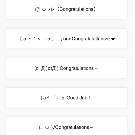
((*･ω･ﾉ)ﾉ【Congratulations】
〔ｏ・｀ｖ・ｏ〕…｡oо○Congratulations☆★
(o ´Д`)σ)Д`) Congratulations～
(ｏ^-゜）ｂ Good Job！
(｡･ω･)ﾉCongratulations～