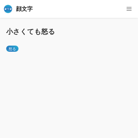
顔文字
小さくても怒る
怒る