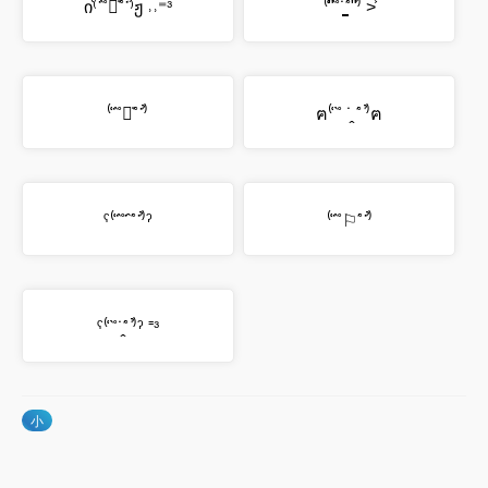
ი⁽͑˙˚̀༡̇˚́˙⁾̉ჟ ˒˒⁼³
⁽͑ʺ˚̀˙̪̺˚́ʺ⁾̉ ˃͐
⁽͑˙˚̀བ̇˚́˙⁾̉
ฅ⁽͑ ˚̀ ˙̭ ˚́ ⁾̉ฅ
ˁ⁽͑˙˚̀ˆ̇˚́˙⁾̉ˀ
⁽͑˙˚̀⚐˚́˙⁾̉
ˁ⁽͑ ˚̀˙̭˚́ ⁾̉ˀ ⁼³
小