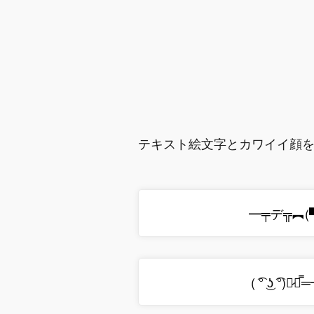
テキスト絵文字とカワイイ顔
━╤デ╦︻(▀̿̿Ĺ̯̿
( ͡° ͜ʖ ͡°)︻̷