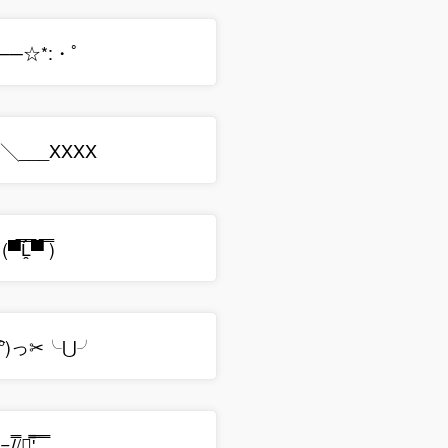
 )つ──☆*:・ﾟ
)╯╲___XXXX
̿̿Ĺ̯̿̿▀̿ ̿)
｡(っ ͡° ل͜ ͡°)っ✂╰⋃╯
̿/『̿'̿̿̿ ̿ ̿̿