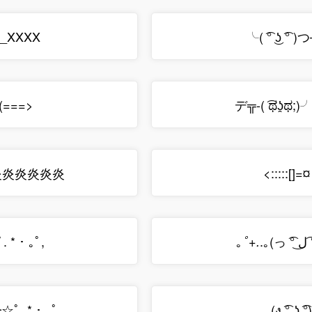
╲___XXXX
╰( ͡° ͜ʖ ͡°
⊃-(===>
デ╦-( ͡ಥʖ̯ಥ;
━炎炎炎炎炎炎炎炎
<:::::[]=¤ (▀
｡
.
. * ･ ｡ﾟ,
ﾟ+.
━☆ﾟ. * ･ ｡ﾟ
(ง ͡° ͜ʖ ͡°)=/̵͇̿