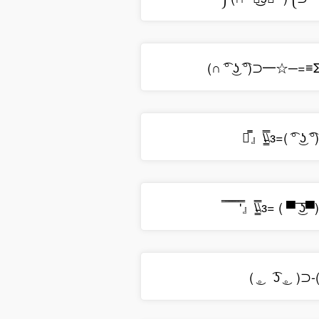
『̿』\̵͇̿̿\з=( ͡° ͜ʖ ͡°)
̿ ̿̿ ̿̿ ̿̿ ̿'̿』\̵͇̿̿\з= ( ▀ ͜͞ʖ▀) =
( ͜。 ͡ʖ ͜。)⊃