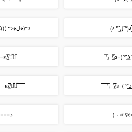
(∩ ͡° ͜ʖ ͡°)⊃━☆─=≡Σ((( つ◕ل͜◕)つ
(ง ͠° ͟ل͜ ͡°)ง[
=ε/̵͇̿̿/』̿』̿
̿'̿』\̵͇̿̿\з=( ͠° ͟ʖ ͡°
ε/̵͇̿̿/』̿』̿ ̿ ̿̿ ̿̿ ̿̿
̿̿ ̿̿ ̿̿ ̿'̿』\̵͇̿̿\з=( ͠° ͟ʖ
-(===>
(╭☞⪩!