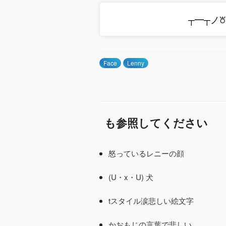
┬━┬ノ꘠
Face
Lenny
も参照してください
怒っているレニーの顔
(U・x・U) 犬
tスタイル涙悲しい絵文字
かおもじの言葉で悲しい