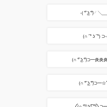
-( ͡° ͜ʖ ͡°)╯
(∩ ͡ ° ʖ ͡ °) 
(∩ ͡° ͜ʖ ͡°)⊃
(∩ ͡° ͜ʖ ͡°)⊃━☆ﾟ
༼(∩ ͡°╭͜ʖ╮͡ ͡°)༽⊃