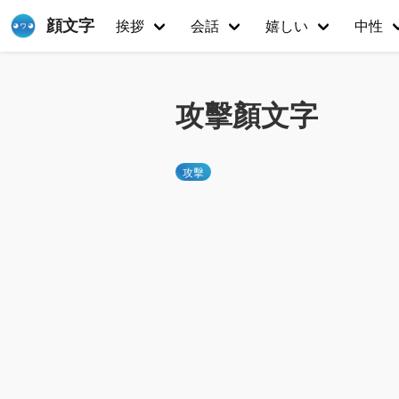
顔文字
挨拶
会話
嬉しい
中性
攻擊顏文字
攻擊