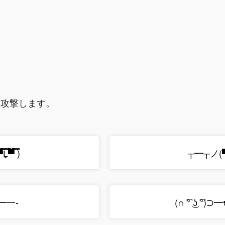
を攻撃します。
̿▀̿ ̿)
┬━┬ノ(▀̿̿Ĺ
┻̿═━一-
(∩ ͡° ͜ʖ ͡