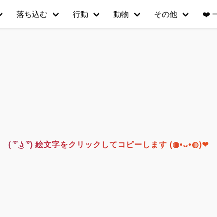
落ち込む
行動
動物
その他
❤️
( ͡° ͜ʖ ͡°) 絵文字をクリックしてコピーします (◍•ᴗ•◍)❤