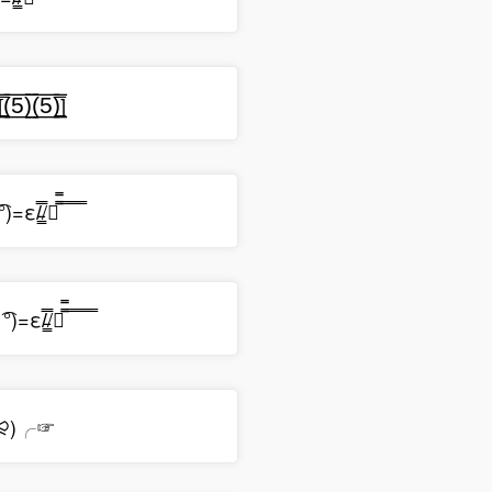
(
5
)
(
5
)
̲̅
̲̅]
)=ε/̵͇̿̿/『̿̿ ̿ ̿ ̿ ̿
 ͡°)=ε/̵͇̿̿/『̿̿ ̿ ̿ ̿ ̿ ̿
⪨)╭☞