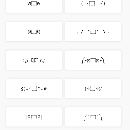
v(۝)v
( ´◔ ۝ゝ◔`)
(◉۝◉)
╭〳 . ˘ ۝ ˘ . 〵╮
ू꒰΄ ิ̤۝ ิ ̤꒱ु
༼∗ღ۝ღ∗༽
໒( ˵ ° ۝ ° ˵ )७
(✧۝✧)/
| ᴼ ۝ ᴼ |
༼ ˘ ۝ ˘ ༽