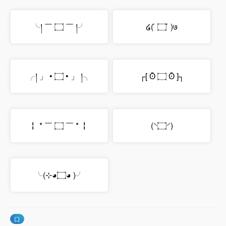
╰། ￣ ۝ ￣ །╯
໒( ́ ۝ ́ )७
╭། 」 • ۝ • 」 །╮
┌[ ʘ̆ ۝ ʘ̆ ]┐
╏ * ￣ ۝ ￣ * ╏
(⸌۝⸍)
╰(⊹◕۝◕ )╯
口