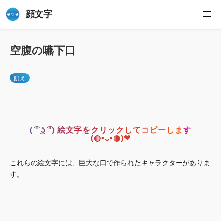
顔文字
空腹の嚥下口
飢え
( ͡° ͜ʖ ͡°) 絵文字をクリックしてコピーします
(◍•ᴗ•◍)❤
これらの絵文字には、巨大な口で作られたキャラクターがありま
す。