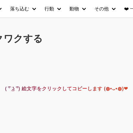
落ち込む
行動
動物
その他
❤️
クワクする
( ͡° ͜ʖ ͡°) 絵文字をクリックしてコピーします (◍•ᴗ•◍)❤