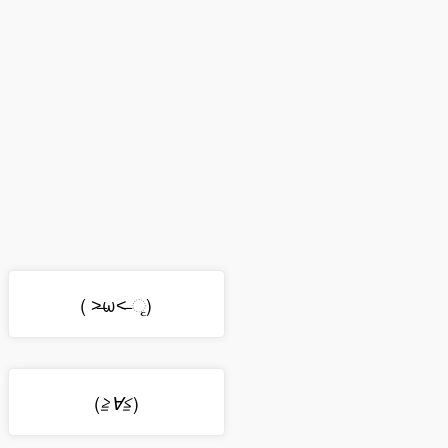
( ˃̶ω˂̶ ૃ)
(
)
≧∀≦