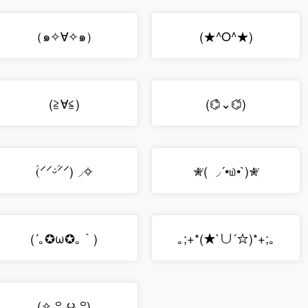
（๑✧∀✧๑）
(★^O^★)
(≧∀≦)
(⌬̀⌄⌬́)
(ؑ⸍⸍ᵕؑ̇⸍⸍)◞✧
✮⃛( ◞´•௰•`)✮⃛
(´｡✪ω✪｡｀)
｡;+*(★`∪´☆)*+;｡
(✧ ꒪◞౪◟꒪)