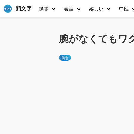
顔文字
挨拶
会話
嬉しい
中性
腕がなくてもワ
興奮