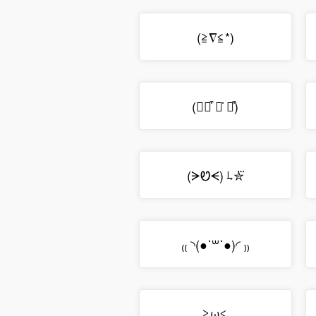
(≧∇≦*)
(⌯꒪͒ ꌂ̇ ꒪͒)
(ᗒᏬᗕ) ˡ̵˖✮⃛
₍₍ ◝(●˙꒳˙●)◜ ₎₎
≧ω≦