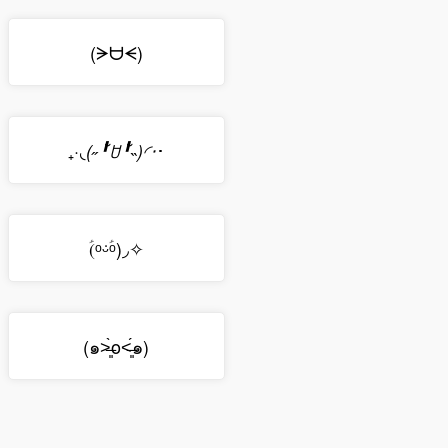
(ᗒᗨᗕ)
₊·
･
◟(˶╹̆ꇴ╹̆˵)◜‧
(ؑᵒᵕؑ̇ᵒ)◞✧
(๑˃̶͈̀o˂̶͈́๑)