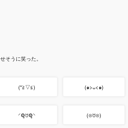
幸せそうに笑った。
(*≧▽≦)
(๑>ᴗ<๑)
⸍⚙̥ꇴ⚙̥⸌
(⊙ꇴ⊙)