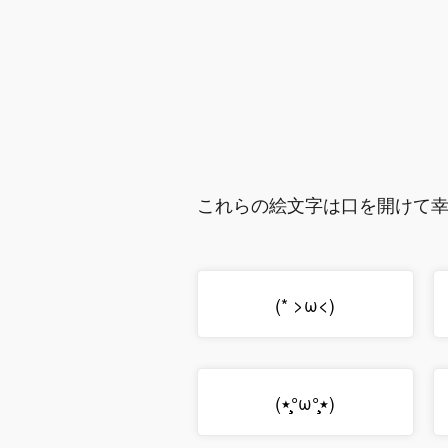
これらの絵文字は口を開けて
(* >ω<)
(٭°̧̧̧ω°̧̧̧٭)