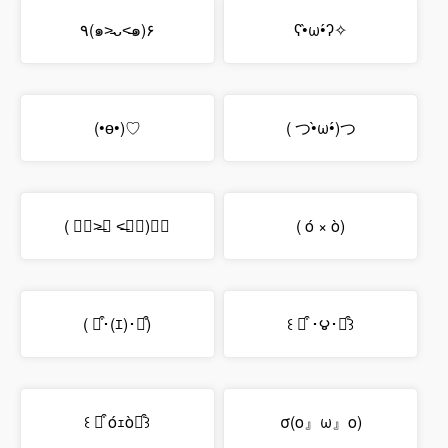
٩(๑˃̵ᴗ˂̵๑)۶
ʕ•̀ω•́ʔ✧
(•ө•)♡
( つ•̀ω•́)つ
( ๑॔˃̶◡ ˂̶๑॓)◞♡
( ó × ò)
( ๑͒･(ｴ)･๑͒)
꒰ ๑͒ ･౪･๑͒꒱
꒰ ๑͒ óｪò๑͒꒱
σ(o』ω』o)