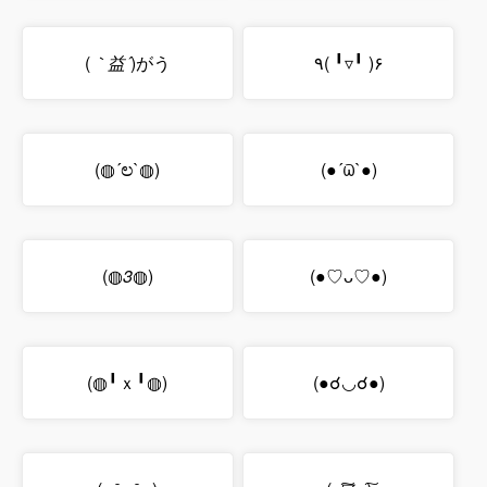
(
｀益´
)がう
٩( ╹▿╹ )۶
(◍´ಲ`◍)
(●´ϖ`●)
(◍
3
◍)
(●♡ᴗ♡●)
(◍╹ｘ╹◍)
(●☌◡☌●)