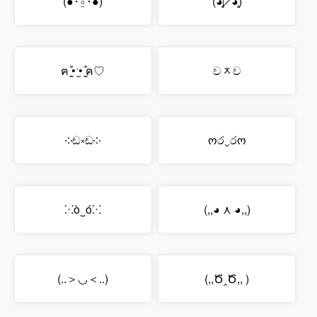
(●･̆⍛･̆●)
(◕̻͠◸◕̻͠)
ฅ ̳͒•ˑ̫• ̳͒ฅ♡
චᆽච
༶ඬ༝ඬ༶
ოර⌄රო
⁙ὸ‿ό⁙
(,,◕ ⋏ ◕,,)
(..＞◡＜..)
(,,Ծ‸Ծ,, )