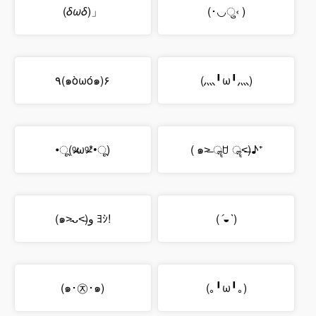
(
δωδ
)」
(･◡ु‹ )
٩(๑òωó๑)۶
(灬╹ω╹灬)
•ू(ᵒ̴̶̷ωᵒ̴̶̷*•ू)
( ๑˃̶ ॣꇴ ॣ˂̶)♪⁺
(๑˃̵ᴗ˂̵)و ﾖｼ!
(
´◒`
)
(๑･㉨･๑)
(｡╹ω╹｡)