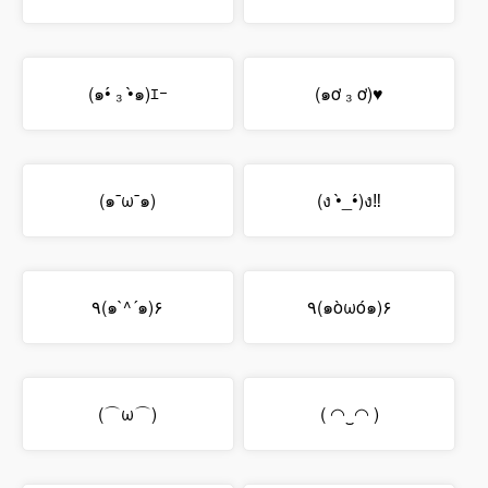
(๑•́ ₃ •̀๑)ｴｰ
(๑ơ ₃ ơ)♥
(๑¯ω¯๑)
(ง •̀_•́)ง‼
٩(๑`^´๑)۶
٩(๑òωó๑)۶
(⌒ω⌒)
( ◠‿◠ )