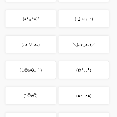
(๑•́ ₃ •̀๑)/
(･』ω』･)
(｡◕ ∀ ◕｡)
╲(｡◕‿◕｡)╱
(´｡✪ω✪｡｀)
(✿╹◡╹)
(* Ŏ∀Ŏ)
(๑◔‿◔๑)