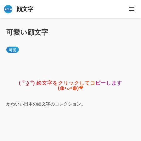
顔文字
可愛い顔文字
可愛
( ͡° ͜ʖ ͡°) 絵文字をクリックしてコピーします
(◍•ᴗ•◍)❤
かわいい日本の絵文字のコレクション。