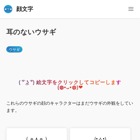
顔文字
耳のないウサギ
ウサギ
( ͡° ͜ʖ ͡°) 絵文字をクリックしてコピーします
(◍•ᴗ•◍)❤
これらのウサギの顔のキャラクターはまだウサギの外観をしてい
ます。
(,,๏ ⋏ ๏,,)
(•ㅅ•)