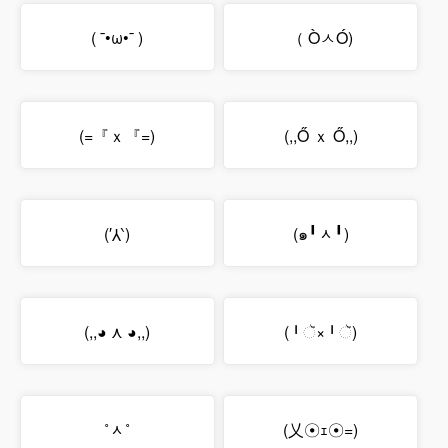
( ¯•ω•¯ )
（ ÒㅅÓ)
(=『ｘ『=)
(,,Ő ｘ Ő,,)
(′⅄‵)
(๑╹ᆺ╹)
(,,◕ ⋏ ◕,,)
(╹ૅ×╹ૅ)
˚ᆺ˚
(乂☉ｪ☉=)