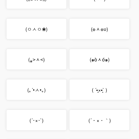
(ㅇㅅㅇ❀)
(๏ᆺ๏υ)
(⁎˃ᆺ˂)
(๑òᆺó๑)
(｡´•ㅅ•｡)
( ´•̥×•̥` )
(´･×･`)
(´・×・｀)