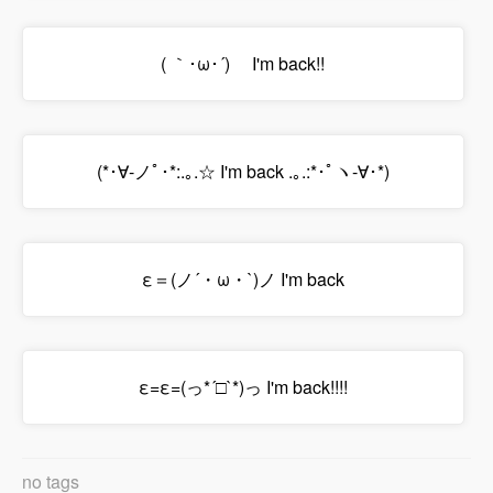
( ｀･ω･´)ゞ I'm back!!
(*･∀-ノﾟ･*:.｡.☆ I'm back .｡.:*･ﾟヽ-∀･*)
ε＝(ノ´・ω・`)ノ I'm back
ε=ε=(っ*´□`*)っ I'm back!!!!
no tags