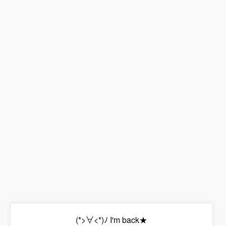
(*>∀<*)ﾉ I'm back★