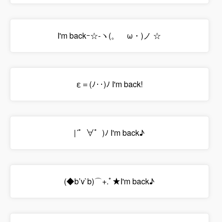
I'm backｰ☆-ヽ(。ゝω・)ノ ☆
ε＝(ﾉ‥)ﾉ I'm back!
|´゜∀゜)ﾉ I'm back♪
(◆b’v`b)⌒+.ﾟ★I'm back♪