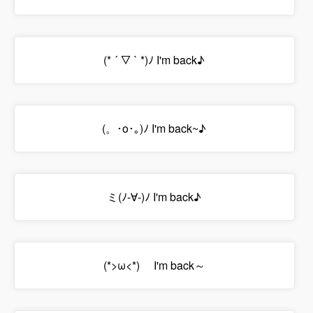
(* ´ ▽ ` *)ﾉ I'm back♪
(。･o･｡)ﾉ I'm back~♪
ミ(ﾉ-∀-)ﾉ I'm back♪
(*>ω<*)ゞ I'm back～