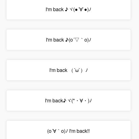
I'm back ♪ヾ(●´∀`●)ﾉ
I'm back ♪(o´▽｀o)ﾉ
I'm back （´ω`）ﾉ
I'm back♪ヾ(*・∀・)ﾉ
(o´∀｀o)ﾉ I'm back!!