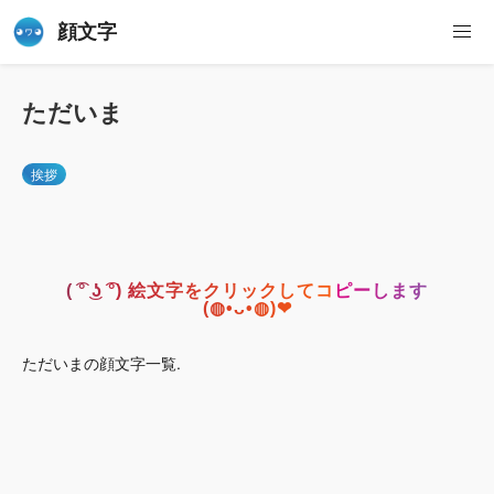
顔文字
ただいま
挨拶
( ͡° ͜ʖ ͡°) 絵文字をクリックしてコピーします
(◍•ᴗ•◍)❤
ただいまの顔文字一覧.