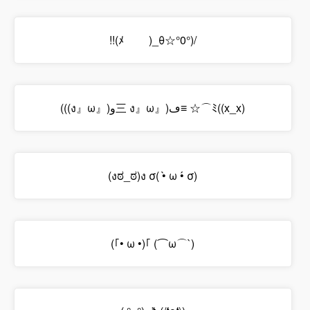
!!(ﾒ￣ ￣)_θ☆°0°)/
(((ง』ω』)و三 ง』ω』)ڡ≡ ☆⌒ﾐ((x_x)
(งಠ_ಠ)ง σ( •̀ ω •́ σ)
(｢• ω •)｢ (⌒ω⌒`)