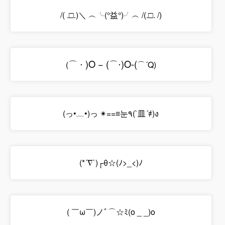
/( .□.)＼ ︵╰(°益°)╯︵ /(.□. /)
⌒
⋅
)
O
−
(
⌒
⋅
)
O
-
(
(
⌒´Q)
(っ•﹏•)っ ✴==≡눈٩(`皿´҂)ง
(*´∇`)┌θ☆(ﾉ>_<)ﾉ
( ￣ω￣)ノﾞ⌒☆ﾐ(o _ _)o