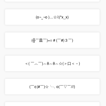
(o¬‿¬o )…☆ﾐ(*x_x)
(╬￣皿￣)=○＃(￣#)３￣)
＜( ￣︿￣)︵θ︵θ︵☆(＞口＜－)
(￣ε(#￣)☆╰╮o(￣▽￣///)