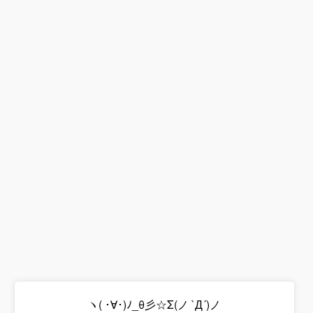
ヽ( ･∀･)ﾉ_θ彡☆Σ(ノ `Д´)ノ