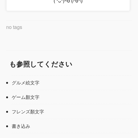
( °ᴗ°)~ð (/❛o❛\)
no tags
も参照してください
グルメ絵文字
ゲーム顏文字
フレンズ顏文字
書き込み