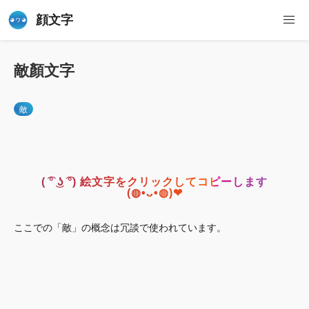
顔文字
敵顏文字
敵
( ͡° ͜ʖ ͡°) 絵文字をクリックしてコピーします
(◍•ᴗ•◍)❤
ここでの「敵」の概念は冗談で使われています。