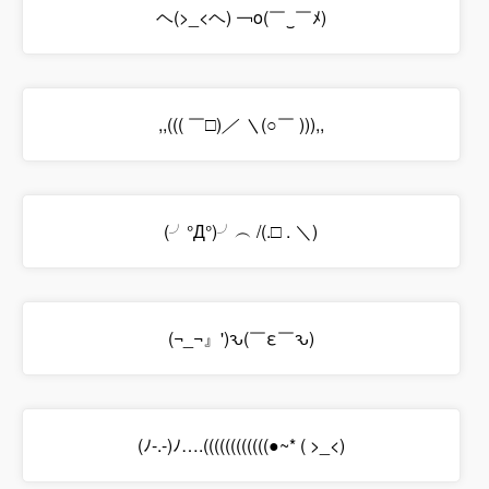
ヘ(>_<ヘ) ￢o(￣‿￣ﾒ)
,,((( ￣□)
／ ＼
(○￣ ))),,
(╯°Д°)╯︵ /(.□ . ＼)
(¬_¬』')ԅ(￣ε￣ԅ)
(ﾉ-.-)ﾉ….((((((((((((●~* ( >_<)