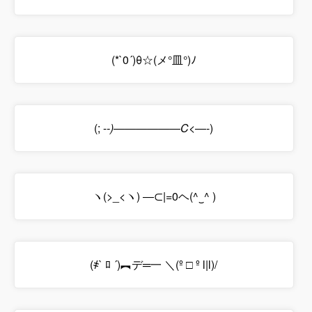
(*`0´)θ☆(メ°皿°)ﾉ
(; -
-)――――――C<―
-)
ヽ(>_<ヽ) ―⊂|=0ヘ(^‿^ )
(҂` ﾛ ´)︻デ═一 ＼(º □ º l|l)/